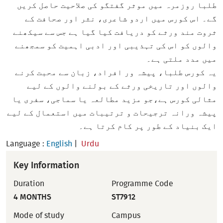
طلبا روزمرہ میں موثر گفتگو کی صلاحیت حاصل کریں
گے۔ اس کورس میں اردو شاعری، نثر اور صحافت کے
ثروت مند ورثے کو دریافت کیا گیا ہے جس سے سیکھنے
والوں کو اس کی تہذیبی اور ادبی اہمیت کو سمجھنے
میں مدد ملتی ہے۔
یہ کورس طلبا، پیشہ ور افراد، زبان سے محبت کرنے
والوں اور تاریخی ورثے کے بولنے والوں کے لیے
مثالی کورس ہے،جو مزید مطالعہ یا سماجی، سفری یا
پیشہ ورانہ ترجیحات و ترتیبات میں استعمال کے لیے
ایک بنیاد کے طور پر کام کرتا ہے۔
Language :
English
|
Urdu
Key Information
Duration
Programme Code
4 MONTHS
ST7912
Mode of study
Campus