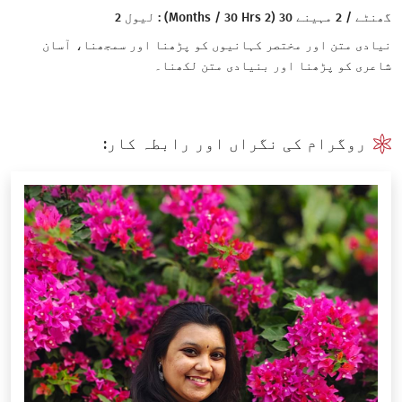
گھنٹے / 2 مہینے 30 (2 Months / 30 Hrs) : لیول 2
نیادی متن اور مختصر کہانیوں کو پڑھنا اور سمجھنا، آسان
شاعری کو پڑھنا اور بنیادی متن لکھنا۔
روگرام کی نگراں اور رابطہ کار: