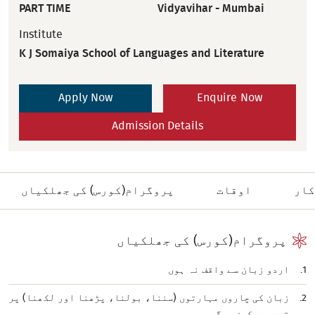
PART TIME
Vidyavihar - Mumbai
Institute
K J Somaiya School of Languages and Literature
Apply Now
Enquire Now
Admission Details
کار
اوقات
پروگرام(کورس) کی جھلکیاں
پروگرام(کورس) کی جھلکیاں
اردو زبان سے واقف نہ ہوں
زبان کی چاروں مہارتوں (سننا، بولنا، پڑھنا اور لکھنا) پر
توجہ مرکوز ہوگی