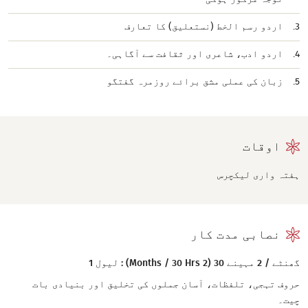
اردو رسم الخط (نستعلیق) کا تعارف
اردو ادب، شاعری اور ثقافت سے آگاہی۔
زبان کی عملی مشق برائے روزمرہ گفتگو
اوقات
ہفتہ واری لیکچرس
نصابی مدت کار
گھنٹے / 2 مہینے 30 (2 Months / 30 Hrs) : لیول 1
حروف تہجی، تلفظات، آسان جملوں کی تخلیق اور بنیادی بات
چیت۔