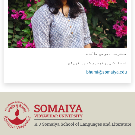
محترمہ بھومی مالدے
اسسٹنٹ پروفیسر، شعبہ فرینچ
bhumi@somaiya.edu